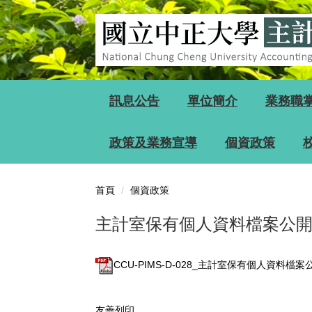
跳
到
主
要
內
容
區
訊息公告
單位簡介
業務職
政策及業務宣導
個資政策
首頁
個資政策
主計室保有個人資料檔案公
CCU-PIMS-D-028_主計室保有個人資料檔案公
友善列印