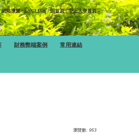
網站導覽
ENGLISH
回首頁
中正大學首頁
答
財務弊端案例
常用連結
瀏覽數:
953