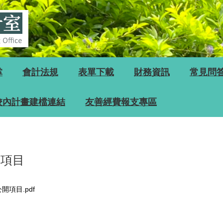
掌
會計法規
表單下載
財務資訊
常見問
校內計畫建檔連結
友善經費報支專區
開項目
開項目.pdf