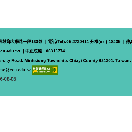
雄鄉大學路一段168號 ｜電話(Tel):05-2720411 分機(ex.):18235 ｜傳真(
cu.edu.tw
｜
中正統編：06313774
rsity Road, Minhsiung Township, Chiayi County 621301, Taiwan
mc@ccu.edu.tw
6-08-05