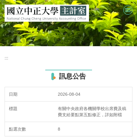
跳
到
主
要
內
容
區
:::
訊息公告
2026-08-04
有關中央政府各機關學校出席費及稿
費支給要點第五點修正，詳如附檔
8