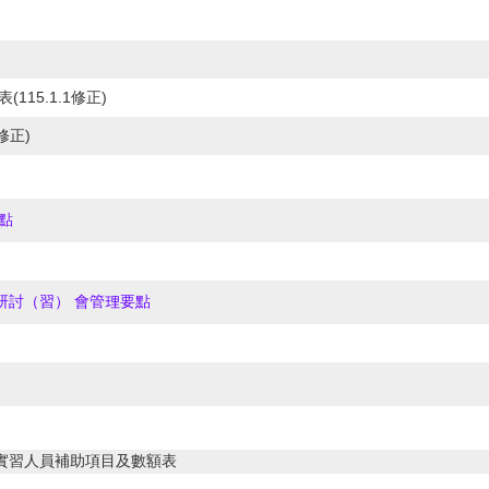
15.1.1修正)
修正)
要點
研討（習） 會管理要點
、實習人員補助項目及數額表