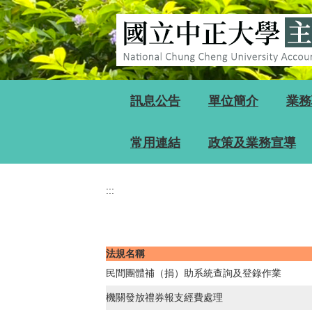
跳
到
主
要
內
容
區
訊息公告
單位簡介
業務
常用連結
政策及業務宣導
:::
法規名稱
民間團體補（捐）助系統查詢及登錄作業
機關發放禮券報支經費處理