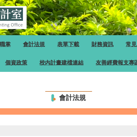
職掌
會計法規
表單下載
財務資訊
常見
個資政策
校內計畫建檔連結
友善經費報支專
會計法規