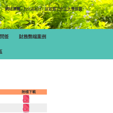
網站導覽
ENGLISH
回首頁
中正大學首頁
問答
財務弊端案例
區
附檔下載