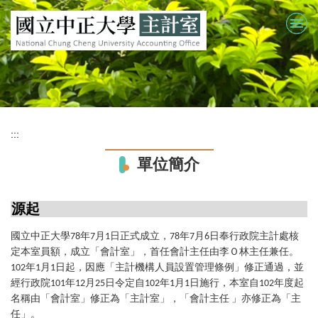
跳
到
主
要
內
容
區
:::
單位簡介
源起
國立中正大學
年
月
日正式成立，
年
月
日奉行政院主計處核
78
7
1
78
7
6
定本室員額，成立「會計室」，首任會計主任由李Ｏ林主任兼任。
年
月
日起，因應「主計機構人員設置管理條例」修正通過，並
102
1
1
經行政院
年
月
日令定自
年
月
日施行，本室自
年度起
101
12
25
102
1
1
102
名稱由「會計室」修正為「主計室」，「會計主任
」亦修正為「主
任」。