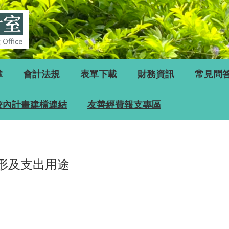
掌
會計法規
表單下載
財務資訊
常見問
校內計畫建檔連結
友善經費報支專區
情形及支出用途