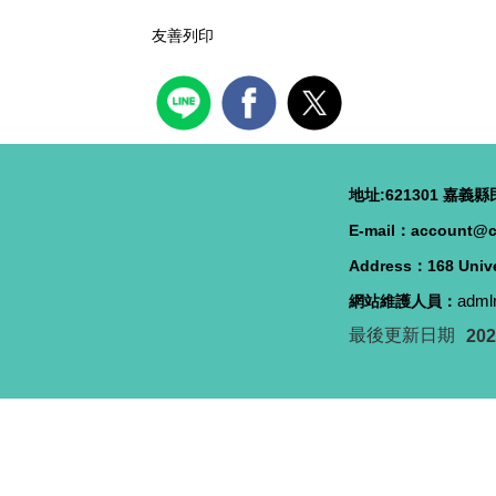
友善列印
地址:621301 嘉義縣民
E-mail：account@c
Address：168 Unive
adml
網站維護人員：
最後更新日期
202