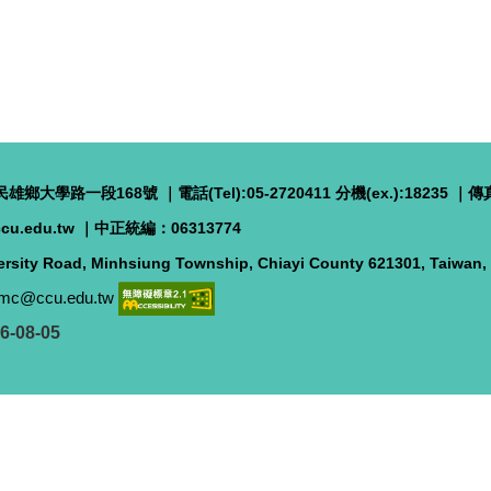
雄鄉大學路一段168號 ｜電話(Tel):05-2720411 分機(ex.):18235 ｜傳真(
cu.edu.tw
｜
中正統編：06313774
rsity Road, Minhsiung Township, Chiayi County 621301, Taiwan
mc@ccu.edu.tw
6-08-05