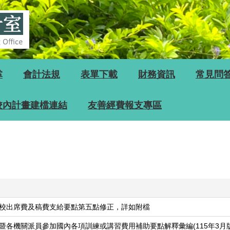
掌
會計法規
表單下載
財務資訊
常見問
校內計畫建檔連結
友善經費報支專區
校出席費及稿費支給要點第五點修正，詳如附檔
暨各機關派員參加國內各項訓練或講習費用補助要點解釋彙編(115年3月版