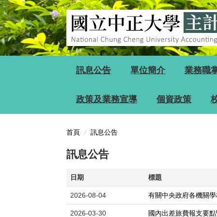
跳
到
主
要
內
容
區
訊息公告
單位簡介
業務職
政策及業務宣導
個資政策
首頁
訊息公告
訊息公告
日期
標題
2026-08-04
有關中央政府各機關學
2026-03-30
國內出差旅費報支要點