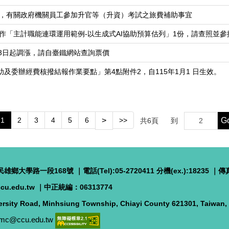
，有關政府機關員工參加升官等（升資）考試之旅費補助事宜
作「主計職能連環運用範例-以生成式AI協助預算估列」1份，請查照並參
23日起調漲，請自臺鐵網站查詢票價
助及委辦經費核撥結報作業要點」第4點附件2，自115年1月1 日生效。
G
1
2
3
4
5
6
>
>>
共
6
頁
到
雄鄉大學路一段168號 ｜電話(Tel):05-2720411 分機(ex.):18235 ｜傳真(
cu.edu.tw
｜
中正統編：06313774
rsity Road, Minhsiung Township, Chiayi County 621301, Taiwan
mc@ccu.edu.tw