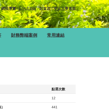
網站導覽
ENGLISH
回首頁
中正大學首頁
答
財務弊端案例
常用連結
點選次數
12
)
441