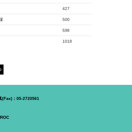
427
採
500
598
1018
o
Fax)：05-2720561
, ROC